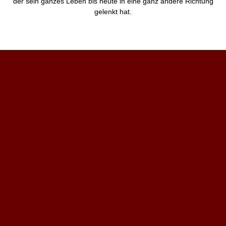
der sein ganzes Leben bis heute in eine ganz andere Richtung
gelenkt hat.